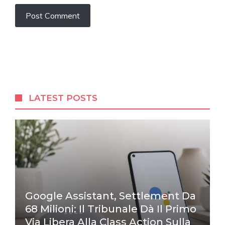
LATEST POSTS
Google Assistant, Settlement Da
68 Milioni: Il Tribunale Dà Il Primo
Via Libera Alla Class Action Sulla