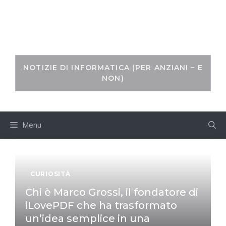
Skip
to
IPA NEWS
content
NOTIZIE DI INFORMATICA (PER ANZIANI – E
NON)
Menu
CURIOSITÀ
Chi è Marco Grossi, il fondatore di
iLovePDF che ha trasformato
un’idea semplice in una