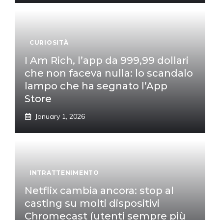
CURIOSITÀ
I Am Rich, l’app da 999,99 dollari
che non faceva nulla: lo scandalo
lampo che ha segnato l’App
Store
January 1, 2026
INTRATTENIMENTO
Netflix cambia ancora: stop al
casting su molti dispositivi
Chromecast (utenti sempre più