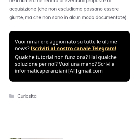
né il numero né l’entità di eventuali proposte di
acquisizione (che non escludiamo possano essere
giunte, ma che non sono in alcun modo documentate).
Vuoi rimanere aggiornato su tutte le ultime
news?
Iscriviti al nostro canale Telegram!
Qualche tutorial non funziona? Hai qualche
soluzione per noi? Vuoi una mano? Scrivi a
informaticaperanziani [AT] gmail.com
Categories
Curiosità