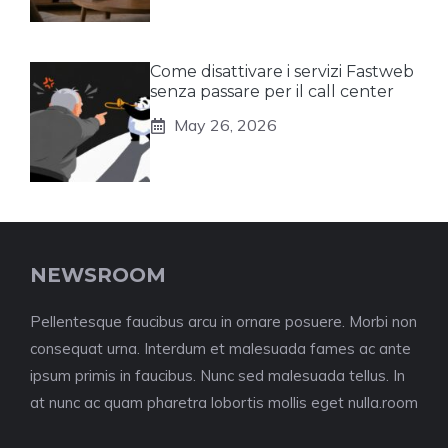
Come disattivare i servizi Fastweb
senza passare per il call center
May 26, 2026
NEWSROOM
Pellentesque faucibus arcu in ornare posuere. Morbi non
consequat urna. Interdum et malesuada fames ac ante
ipsum primis in faucibus. Nunc sed malesuada tellus. In
at nunc ac quam pharetra lobortis mollis eget nulla.room