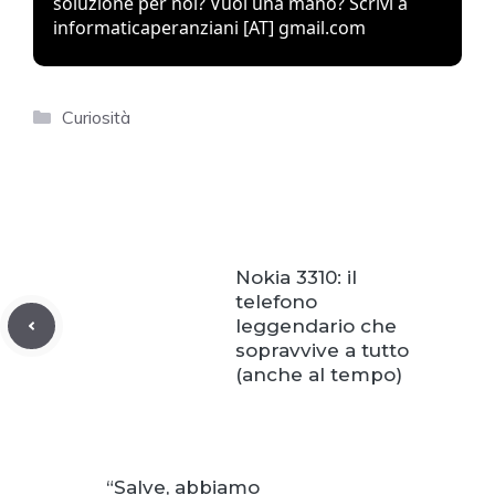
soluzione per noi? Vuoi una mano? Scrivi a
informaticaperanziani [AT] gmail.com
Categories
Curiosità
Nokia 3310: il
telefono
leggendario che
sopravvive a tutto
(anche al tempo)
“Salve, abbiamo