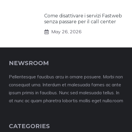
Come disattivare i servizi Fastweb
senza passare per il call center
May 26, 2026
NEWSROOM
Pellentesque faucibus arcu in ornare posuere. Morbi non
consequat urna. Interdum et malesuada fames ac ante
ipsum primis in faucibus. Nunc sed malesuada tellus. In
at nunc ac quam pharetra lobortis mollis eget nulla.room
CATEGORIES