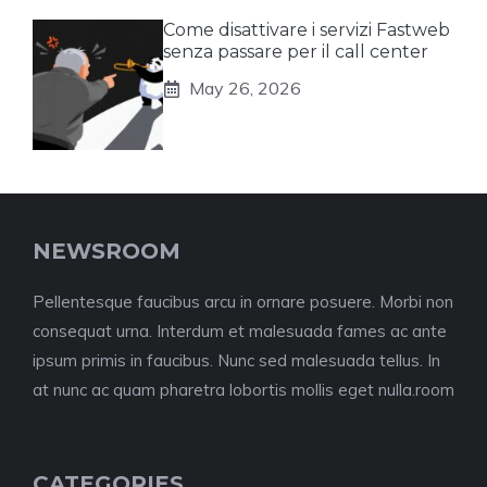
Come disattivare i servizi Fastweb
senza passare per il call center
May 26, 2026
NEWSROOM
Pellentesque faucibus arcu in ornare posuere. Morbi non
consequat urna. Interdum et malesuada fames ac ante
ipsum primis in faucibus. Nunc sed malesuada tellus. In
at nunc ac quam pharetra lobortis mollis eget nulla.room
CATEGORIES