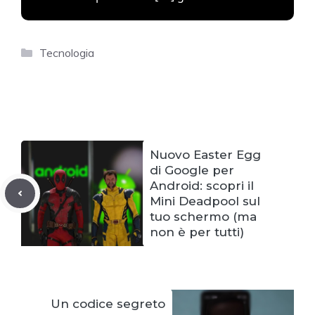
Categories
Tecnologia
Nuovo Easter Egg
di Google per
Android: scopri il
Mini Deadpool sul
tuo schermo (ma
non è per tutti)
Un codice segreto